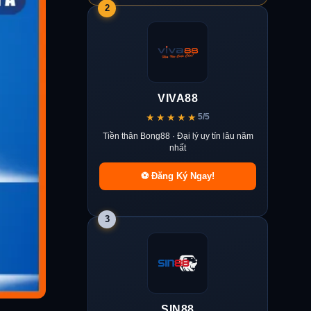
2
VIVA88
★★★★★
5/5
Tiền thân Bong88 · Đại lý uy tín lâu năm
nhất
⚽ Đăng Ký Ngay!
3
SIN88