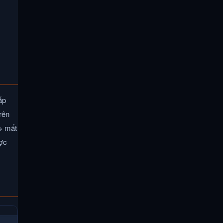
ấp
rên
 → mất
ược