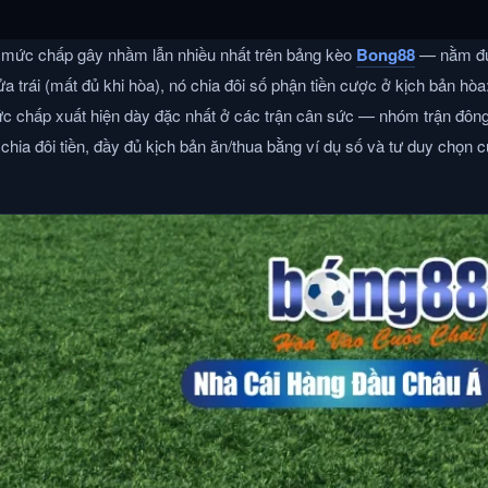
là mức chấp gây nhầm lẫn nhiều nhất trên bảng kèo
Bong88
— nằm đ
ửa trái (mất đủ khi hòa), nó chia đôi số phận tiền cược ở kịch bản hòa
ức chấp xuất hiện dày đặc nhất ở các trận cân sức — nhóm trận đôn
 chia đôi tiền, đầy đủ kịch bản ăn/thua bằng ví dụ số và tư duy chọn 