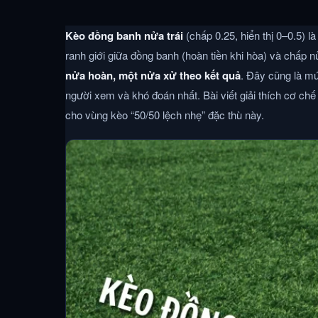
Kèo đồng banh nửa trái
(chấp 0.25, hiển thị 0–0.5) 
ranh giới giữa đồng banh (hoàn tiền khi hòa) và chấp n
nửa hoàn, một nửa xử theo kết quả
. Đây cũng là m
người xem và khó đoán nhất. Bài viết giải thích cơ chế
cho vùng kèo “50/50 lệch nhẹ” đặc thù này.