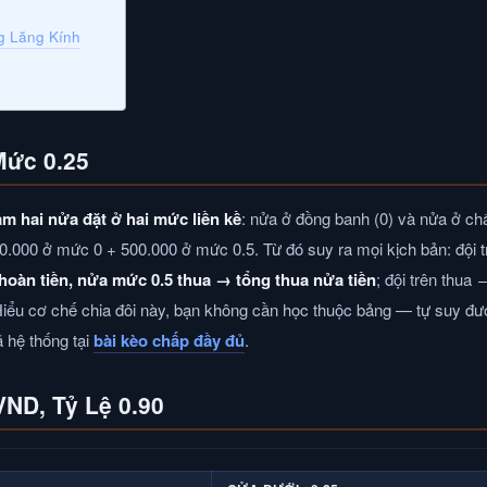
g Lăng Kính
Mức 0.25
àm hai nửa đặt ở hai mức liền kề
: nửa ở đồng banh (0) và nửa ở ch
00.000 ở mức 0 + 500.000 ở mức 0.5. Từ đó suy ra mọi kịch bản: đội t
oàn tiền, nửa mức 0.5 thua → tổng thua nửa tiền
; đội trên thua
 Hiểu cơ chế chia đôi này, bạn không cần học thuộc bảng — tự suy đ
 hệ thống tại
bài kèo chấp đầy đủ
.
ND, Tỷ Lệ 0.90