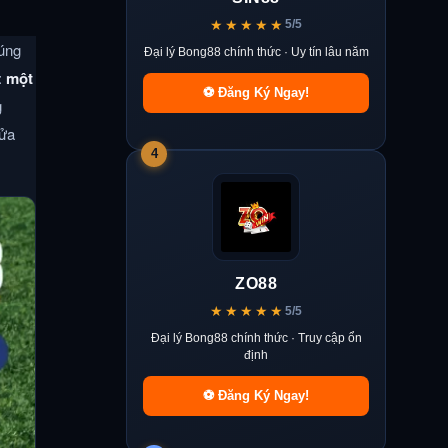
★★★★★
5/5
úng
Đại lý Bong88 chính thức · Uy tín lâu năm
:
một
⚽ Đăng Ký Ngay!
g
cửa
4
ZO88
★★★★★
5/5
Đại lý Bong88 chính thức · Truy cập ổn
định
⚽ Đăng Ký Ngay!