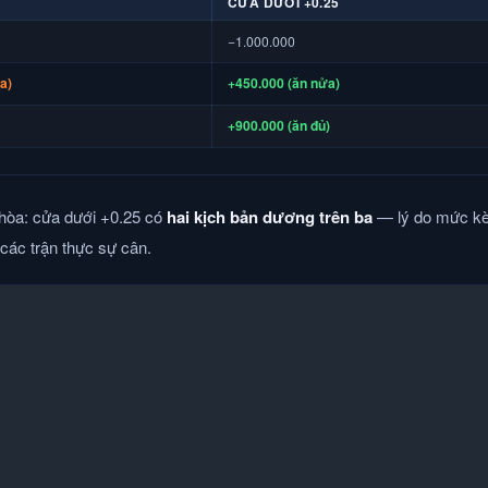
CỬA DƯỚI +0.25
−1.000.000
a)
+450.000 (ăn nửa)
+900.000 (ăn đủ)
 hòa: cửa dưới +0.25 có
hai kịch bản dương trên ba
— lý do mức k
các trận thực sự cân.