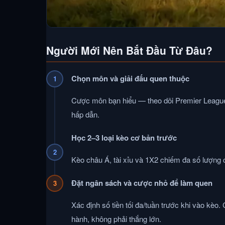
Người Mới Nên Bắt Đầu Từ Đâu?
Chọn môn và giải đấu quen thuộc
1
Cược môn bạn hiểu — theo dõi Premier League h
hấp dẫn.
Học 2–3 loại kèo cơ bản trước
2
Kèo châu Á, tài xỉu và 1X2 chiếm đa số lượng c
Đặt ngân sách và cược nhỏ để làm quen
3
Xác định số tiền tối đa/tuần trước khi vào kèo
hành, không phải thắng lớn.