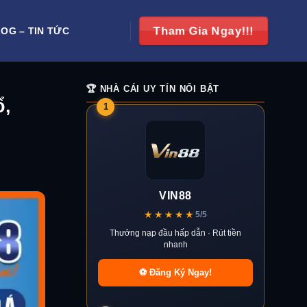
Tham Gia Ngay!!!
OG – TIN TỨC
🏆 NHÀ CÁI UY TÍN NỔI BẬT
ổ,
1
VIN88
★★★★★
5/5
Thưởng nạp đầu hấp dẫn · Rút tiền
nhanh
⚽ Đăng Ký Ngay!