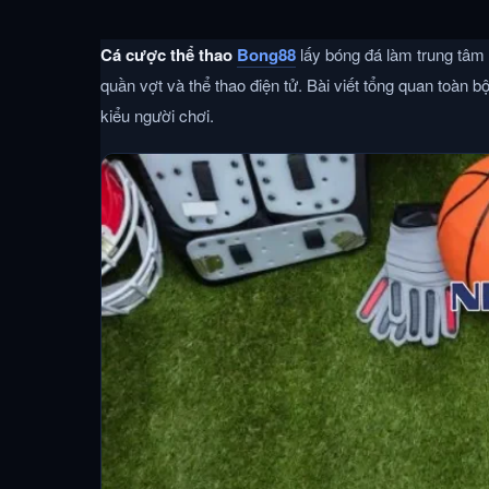
Cá cược thể thao
Bong88
lấy bóng đá làm trung tâm 
quần vợt và thể thao điện tử. Bài viết tổng quan toàn bộ
kiểu người chơi.