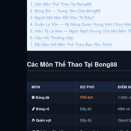
Các Môn Thể Thao Tại Bong88
Bóng Đá — Trung Tâm Của Bong88
Người Mới Nên Bắt Đầu Từ Đâu?
Quản Lý Vốn — Kỹ Năng Quan Trọng Hơn Chọn Kè
Hiểu Tỷ Lệ Kèo — Ngôn Ngữ Chung Của Mọi Môn T
Câu Hỏi Thường Gặp
Bắt Đầu Với Môn Thể Thao Bạn Yêu Thích
Các Môn Thể Thao Tại Bong88
MÔN
ĐỘ PHỦ
ĐIỂM N
Chủ lực
⚽ Bóng đá
1.000+ t
🏀 Bóng rổ
Đầy đủ
NBA và c
🎾 Quần vợt
Đầy đủ
Grand S