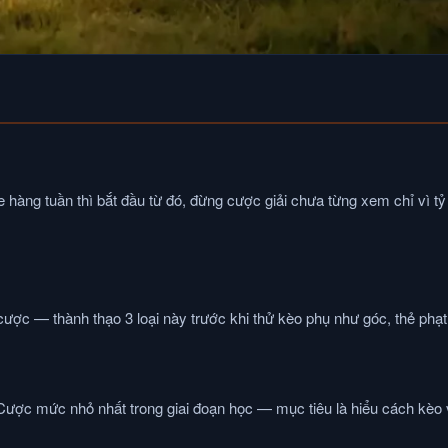
àng tuần thì bắt đầu từ đó, đừng cược giải chưa từng xem chỉ vì tỷ 
ược — thành thạo 3 loại này trước khi thử kèo phụ như góc, thẻ phạt
. Cược mức nhỏ nhất trong giai đoạn học — mục tiêu là hiểu cách kèo