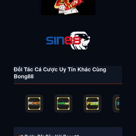
Đối Tác Cá Cược Uy Tín Khác Cùng
Bong88