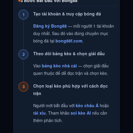
3 Bước Bắt Đầu Với Bong88
Tạo tài khoản & truy cập bóng đá
1
Đăng ký Bong88
— mỗi người 1 tài khoản
duy nhất. Sau đó vào đúng chuyên mục
bóng đá tại
bong88f.com
.
Theo dõi bảng kèo & chọn giải đấu
2
Vào
bảng kèo nhà cái
— chọn giải đấu
quen thuộc để dễ đọc trận và chọn kèo.
Chọn loại kèo phù hợp với cách đọc
3
trận
Người mới bắt đầu với
kèo châu Á
hoặc
tài xỉu
. Tham khảo
soi kèo AI
nếu cần
thêm phân tích.