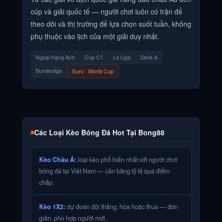
cúp và giải quốc tế — người chơi luôn có trận để
theo dõi và thị trường để lựa chọn suốt tuần, không
phụ thuộc vào lịch của một giải duy nhất.
Ngoại Hạng Anh
Cúp C1
La Liga
Serie A
Bundesliga
Euro · World Cup
Các Loại Kèo Bóng Đá Hot Tại Bong88
Kèo Châu Á:
loại kèo phổ biến nhất với người chơi
bóng đá tại Việt Nam — cân bằng tỷ lệ qua điểm
chấp.
Kèo 1X2:
dự đoán đội thắng, hòa hoặc thua — đơn
giản, phù hợp người mới.