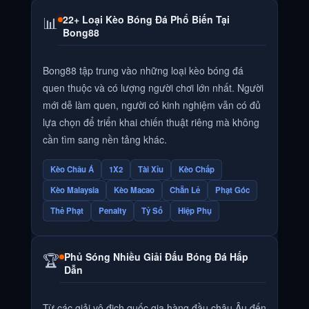
📊
22+ Loại Kèo Bóng Đá Phổ Biến Tại
Bong88
Bong88 tập trung vào những loại kèo bóng đá
quen thuộc và có lượng người chơi lớn nhất. Người
mới dễ làm quen, người có kinh nghiệm vẫn có đủ
lựa chọn để triển khai chiến thuật riêng mà không
cần tìm sang nền tảng khác.
Kèo Châu Á
1X2
Tài Xỉu
Kèo Chấp
Kèo Malaysia
Kèo Macao
Chẵn Lẻ
Phạt Góc
Thẻ Phạt
Penalty
Tỷ Số
Hiệp Phụ
🏆
Phủ Sóng Nhiều Giải Đấu Bóng Đá Hấp
Dẫn
Từ các giải vô địch quốc gia hàng đầu châu Âu đến