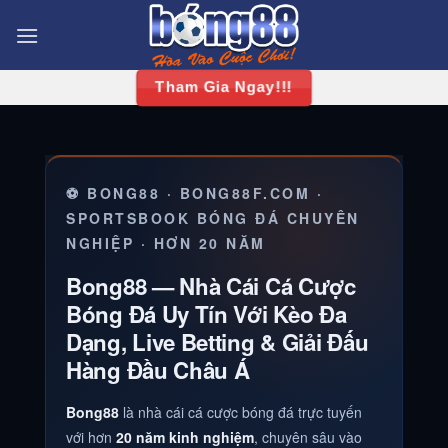
Chuyển
đến
nội
dung
Tham Gia Ngay!!!
⚽ BONG88 · BONG88F.COM ·
SPORTSBOOK BÓNG ĐÁ CHUYÊN
NGHIỆP · HƠN 20 NĂM
Bong88 — Nhà Cái Cá Cược
Bóng Đá Uy Tín Với Kèo Đa
Dạng, Live Betting & Giải Đấu
Hàng Đầu Châu Á
Bong88
là nhà cái cá cược bóng đá trực tuyến
với hơn
20 năm kinh nghiệm
, chuyên sâu vào