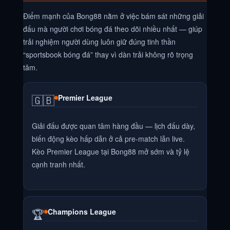
Điểm mạnh của Bong88 nằm ở việc bám sát những giải
đấu mà người chơi bóng đá theo dõi nhiều nhất — giúp
trải nghiệm người dùng luôn giữ đúng tinh thần
“sportsbook bóng đá” thay vì dàn trải không rõ trọng
tâm.
🇬🇧
Premier League
Giải đấu được quan tâm hàng đầu — lịch đấu dày,
biến động kèo hấp dẫn ở cả pre-match lẫn live.
Kèo Premier League tại Bong88 mở sớm và tỷ lệ
cạnh tranh nhất.
🏆
Champions League