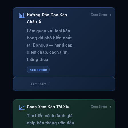
📊
Hướng Dẫn Đọc Kèo
Châu Á
Làm quen với loại kèo
bóng đá phổ biến nhất
tại Bong88 — handicap,
điểm chấp, cách tính
thắng thua
Kèo cơ bản
📈
Cách Xem Kèo Tài Xỉu
Tìm hiểu cách đánh giá
nhịp bàn thắng trận đấu