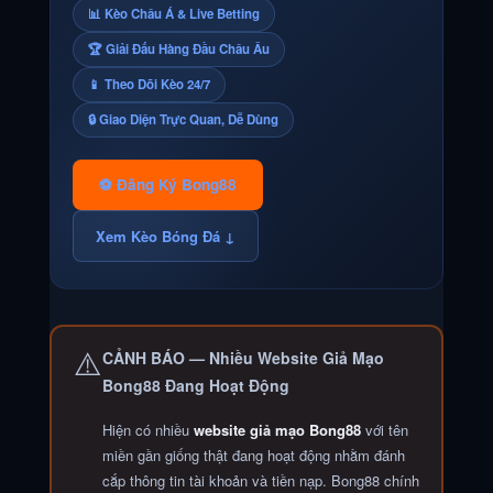
📊 Kèo Châu Á & Live Betting
🏆 Giải Đấu Hàng Đầu Châu Âu
📱 Theo Dõi Kèo 24/7
🔒 Giao Diện Trực Quan, Dễ Dùng
⚽ Đăng Ký Bong88
Xem Kèo Bóng Đá ↓
⚠️
CẢNH BÁO — Nhiều Website Giả Mạo
Bong88 Đang Hoạt Động
Hiện có nhiều
website giả mạo Bong88
với tên
miền gần giống thật đang hoạt động nhằm đánh
cắp thông tin tài khoản và tiền nạp. Bong88 chính