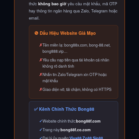
thức
không bao giờ
yêu cầu mật khẩu, mã OTP
hay thông tin ngân hàng qua Zalo, Telegram hoặc
email.
🚫 Dấu Hiệu Website Giả Mạo
✗
Tên miền lạ: bong88x.com, bong-88.net,
bong888.vip…
✗
Yêu cầu nạp tiền qua tài khoản cá nhân
không rõ danh tính
✗
Nhắn tin Zalo/Telegram xin OTP hoặc
mật khẩu
✗
Giao diện vỡ, tải chậm, không có HTTPS
✅ Kênh Chính Thức Bong88
✓
Website chính thức:
bong88f.com
✓
Trang này:
bong88f.co.com
✓
Đại lý ủy quyền:
Viva88
,
Zo88
,
Sin88