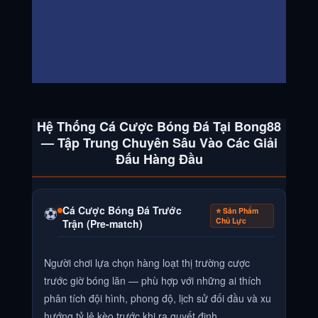
Hệ Thống Cá Cược Bóng Đá Tại Bong88
— Tập Trung Chuyên Sâu Vào Các Giải
Đấu Hàng Đầu
⚽
Cá Cược Bóng Đá Trước
⭐ Sản Phẩm
Chủ Lực
Trận (Pre-match)
Người chơi lựa chọn hàng loạt thị trường cược
trước giờ bóng lăn — phù hợp với những ai thích
phân tích đội hình, phong độ, lịch sử đối đầu và xu
hướng tỷ lệ kèo trước khi ra quyết định.