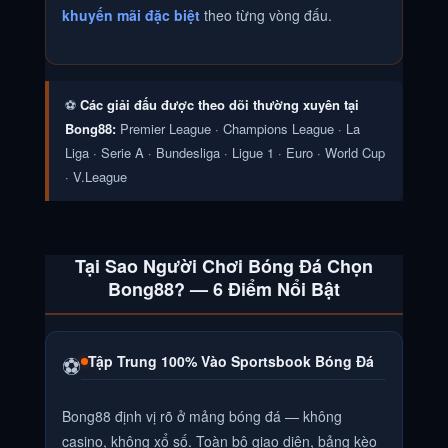
khuyến mãi đặc biệt
theo từng vòng đấu.
⚽
Các giải đấu được theo dõi thường xuyên tại
Bong88:
Premier League · Champions League · La
Liga · Serie A · Bundesliga · Ligue 1 · Euro · World Cup
· V.League
Tại Sao Người Chơi Bóng Đá Chọn
Bong88? — 6 Điểm Nổi Bật
⚽
Tập Trung 100% Vào Sportsbook Bóng Đá
Bong88 định vị rõ ở mảng bóng đá — không
casino, không xổ số. Toàn bộ giao diện, bảng kèo