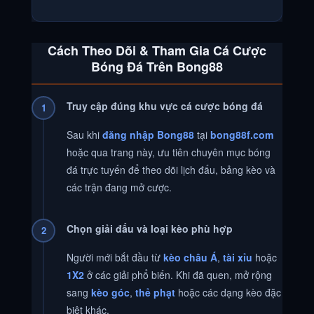
Cách Theo Dõi & Tham Gia Cá Cược
Bóng Đá Trên Bong88
Truy cập đúng khu vực cá cược bóng đá
1
Sau khi
đăng nhập Bong88
tại
bong88f.com
hoặc qua trang này, ưu tiên chuyên mục bóng
đá trực tuyến để theo dõi lịch đấu, bảng kèo và
các trận đang mở cược.
Chọn giải đấu và loại kèo phù hợp
2
Người mới bắt đầu từ
kèo châu Á
,
tài xỉu
hoặc
1X2
ở các giải phổ biến. Khi đã quen, mở rộng
sang
kèo góc
,
thẻ phạt
hoặc các dạng kèo đặc
biệt khác.