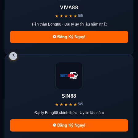
VIVA88
★★★★★
5/5
Tiền thân Bong88 · Đại lý uy tín lâu năm nhất
⚽ Đăng Ký Ngay!
3
SIN88
★★★★★
5/5
Đại lý Bong88 chính thức · Uy tín lâu năm
⚽ Đăng Ký Ngay!