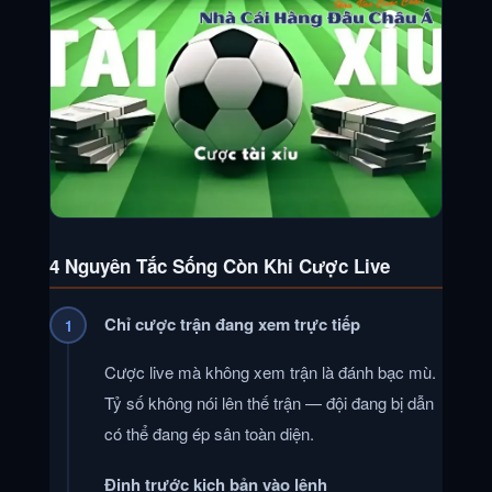
4 Nguyên Tắc Sống Còn Khi Cược Live
Chỉ cược trận đang xem trực tiếp
1
Cược live mà không xem trận là đánh bạc mù.
Tỷ số không nói lên thế trận — đội đang bị dẫn
có thể đang ép sân toàn diện.
Định trước kịch bản vào lệnh