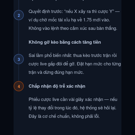
Quyết định trước: “nếu X xảy ra thì cược Y” —
2
ví dụ chờ mốc tài xỉu hạ về 1.75 mới vào.
Không vào lệnh theo cảm xúc sau bàn thắng.
Không gỡ kèo bằng cách tăng tiền
Sai lầm phổ biến nhất: thua kèo trước trận rồi
3
cược live gấp đôi để gỡ. Đặt hạn mức cho từng
trận và dừng đúng hạn mức.
Chấp nhận độ trễ xác nhận
4
Phiếu cược live cần vài giây xác nhận — nếu
tỷ lệ thay đổi trong lúc đó, hệ thống sẽ hỏi lại.
Đây là cơ chế chuẩn, không phải lỗi.