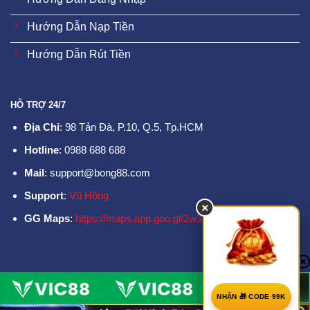
Hướng Dẫn Nạp Tiền
Hướng Dẫn Rút Tiền
HỖ TRỢ 24/7
Địa Chỉ
: 98 Tản Đà, P.10, Q.5, Tp.HCM
Hotline
: 0988 688 688
Mail
:
support@bong88.com
Support
:
Vũ Hồng
×
GG Maps
:
https://maps.app.goo.gl/2w37nVrePeCWomGx5
NHẬN 🎁 CODE 99K