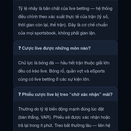
Tỷ lệ nhảy là bản chất của live betting — hệ thống
điều chỉnh theo xác suất thực tế của trận (tỷ số,
thời gian còn lại, thế trận). Đây là cơ chế chuẩn
của mọi sportsbook, không phải gian lận.
❓ Cược live được những môn nào?
Chủ lực là bóng đá — hầu hết trận thuộc giải lớn
đều có kèo live. Bóng rổ, quần vợt và eSports
cũng có live betting ở các sự kiện lớn.
❓ Phiếu cược live bị treo “chờ xác nhận” mãi?
Thường do tỷ lệ biến động mạnh đúng lúc đặt
(bàn thắng, VAR). Phiếu sẽ được xác nhận hoặc
trả lại trong ít phút. Treo bất thường lâu — liên hệ