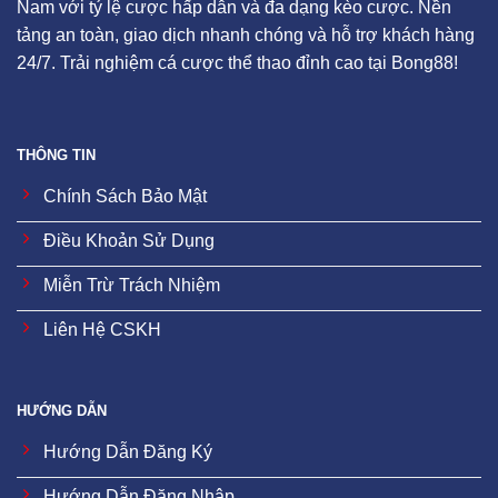
Nam với tỷ lệ cược hấp dẫn và đa dạng kèo cược. Nền
tảng an toàn, giao dịch nhanh chóng và hỗ trợ khách hàng
24/7. Trải nghiệm cá cược thể thao đỉnh cao tại Bong88!
THÔNG TIN
Chính Sách Bảo Mật
Điều Khoản Sử Dụng
Miễn Trừ Trách Nhiệm
Liên Hệ CSKH
HƯỚNG DẪN
Hướng Dẫn Đăng Ký
Hướng Dẫn Đăng Nhập