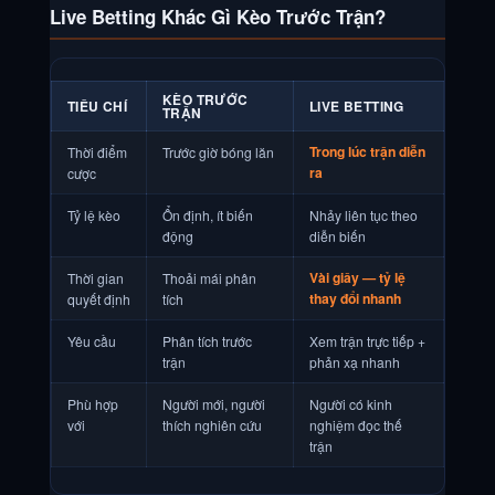
Live Betting Khác Gì Kèo Trước Trận?
KÈO TRƯỚC
TIÊU CHÍ
LIVE BETTING
TRẬN
Trong lúc trận diễn
Thời điểm
Trước giờ bóng lăn
ra
cược
Tỷ lệ kèo
Ổn định, ít biến
Nhảy liên tục theo
động
diễn biến
Vài giây — tỷ lệ
Thời gian
Thoải mái phân
thay đổi nhanh
quyết định
tích
Yêu cầu
Phân tích trước
Xem trận trực tiếp +
trận
phản xạ nhanh
Phù hợp
Người mới, người
Người có kinh
với
thích nghiên cứu
nghiệm đọc thế
trận