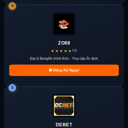
4
ZO88
★★★★★
5/5
Đại lý Bong88 chính thức · Truy cập ổn định
⚽ Đăng Ký Ngay!
5
DEBET