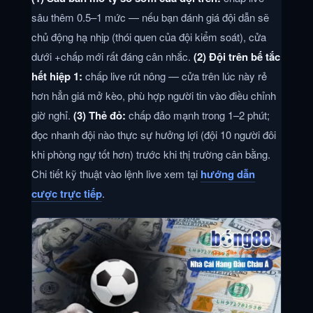
sâu thêm 0.5–1 mức — nếu bạn đánh giá đội dẫn sẽ
chủ động hạ nhịp (thói quen của đội kiểm soát), cửa
dưới +chấp mới rất đáng cân nhắc.
(2) Đội trên bế tắc
hết hiệp 1:
chấp live rút nông — cửa trên lúc này rẻ
hơn hẳn giá mở kèo, phù hợp người tin vào điều chỉnh
giờ nghỉ.
(3) Thẻ đỏ:
chấp đảo mạnh trong 1–2 phút;
đọc nhanh đội nào thực sự hưởng lợi (đội 10 người đôi
khi phòng ngự tốt hơn) trước khi thị trường cân bằng.
Chi tiết kỹ thuật vào lệnh live xem tại
hướng dẫn
cược trực tiếp
.