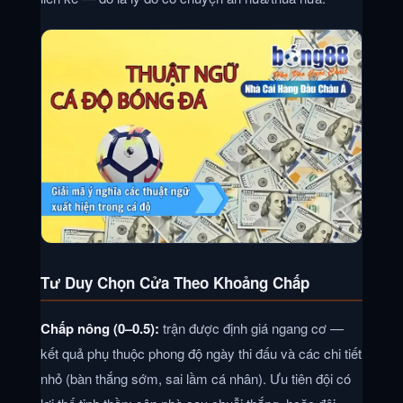
Tư Duy Chọn Cửa Theo Khoảng Chấp
Chấp nông (0–0.5):
trận được định giá ngang cơ —
kết quả phụ thuộc phong độ ngày thi đấu và các chi tiết
nhỏ (bàn thắng sớm, sai lầm cá nhân). Ưu tiên đội có