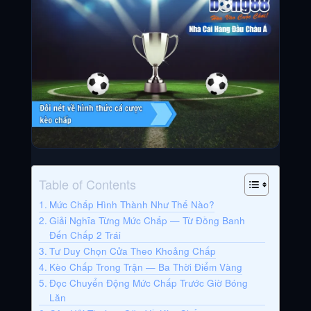
Table of Contents
Mức Chấp Hình Thành Như Thế Nào?
Giải Nghĩa Từng Mức Chấp — Từ Đồng Banh
Đến Chấp 2 Trái
Tư Duy Chọn Cửa Theo Khoảng Chấp
Kèo Chấp Trong Trận — Ba Thời Điểm Vàng
Đọc Chuyển Động Mức Chấp Trước Giờ Bóng
Lăn