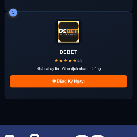
5
DEBET
★★★★★
5/5
Nhà cái uy tín · Giao dịch nhanh chóng
⚽ Đăng Ký Ngay!