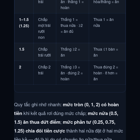
trái
ăn · thắng 1 =
hòa/thắng = ăn
hoàn
1–1.5
Chấp
Thắng 1 =
Thua 1 = ăn
một trái
thua nửa · ≥2
nửa
(1.25)
rưỡi
= ăn đủ
non
1.5
Chấp
Thắng ≥2 =
Thua ≤1 bàn =
trái rưỡi
ăn
ăn
2
Chấp 2
Thắng ≥3 =
Thua đúng 2 =
trái
ăn · đúng 2 =
hoàn · ít hơn =
hoàn
ăn
Quy tắc ghi nhớ nhanh:
mức tròn (0, 1, 2) có hoàn
tiền
khi kết quả rơi đúng mức chấp;
mức nửa (0.5,
1.5) ăn thua dứt điểm
;
mức phần tư (0.25, 0.75,
1.25) chia đôi tiền cược
thành hai nửa đặt ở hai mức
liền kề — đó là lý do có chuyện ăn nửa/thua nửa.