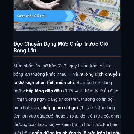
Đọc Chuyển Động Mức Chấp Trước Giờ
Bóng Lăn
Mức chấp lúc mở kèo (2–3 ngày trước trận) và lúc
bóng lăn thường khác nhau — và
hướng dịch chuyển
là dữ kiện phân tích miễn phí
. Ba mẫu hình đáng
nhớ:
chấp tăng dần đều
(0.75 → 1) kèm tỷ lệ ổn định
= thị trường ngày càng tin đội trên, thường do tin đội
hình tích cực;
chấp giảm sát giờ
(1 → 0.75) = dòng
tiền lớn vào cửa dưới hoặc tin xấu đội trên (trụ cột chấn
thương buổi tập cuối) — kiểm tra tin tức trước khi theo
cửa trên;
chấp đứng im nhưng tỷ lệ cửa trên tụt sâu