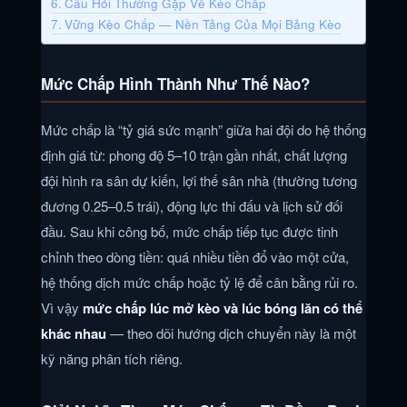
Câu Hỏi Thường Gặp Về Kèo Chấp
Vững Kèo Chấp — Nền Tảng Của Mọi Bảng Kèo
Mức Chấp Hình Thành Như Thế Nào?
Mức chấp là “tỷ giá sức mạnh” giữa hai đội do hệ thống
định giá từ: phong độ 5–10 trận gần nhất, chất lượng
đội hình ra sân dự kiến, lợi thế sân nhà (thường tương
đương 0.25–0.5 trái), động lực thi đấu và lịch sử đối
đầu. Sau khi công bố, mức chấp tiếp tục được tinh
chỉnh theo dòng tiền: quá nhiều tiền đổ vào một cửa,
hệ thống dịch mức chấp hoặc tỷ lệ để cân bằng rủi ro.
Vì vậy
mức chấp lúc mở kèo và lúc bóng lăn có thể
khác nhau
— theo dõi hướng dịch chuyển này là một
kỹ năng phân tích riêng.