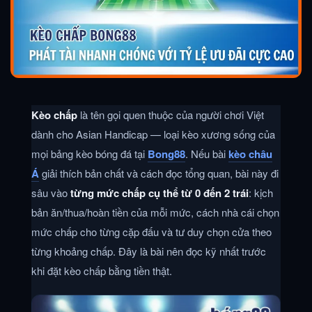
Kèo chấp
là tên gọi quen thuộc của người chơi Việt
dành cho Asian Handicap — loại kèo xương sống của
mọi bảng kèo bóng đá tại
Bong88
. Nếu bài
kèo châu
Á
giải thích bản chất và cách đọc tổng quan, bài này đi
sâu vào
từng mức chấp cụ thể từ 0 đến 2 trái
: kịch
bản ăn/thua/hoàn tiền của mỗi mức, cách nhà cái chọn
mức chấp cho từng cặp đấu và tư duy chọn cửa theo
từng khoảng chấp. Đây là bài nên đọc kỹ nhất trước
khi đặt kèo chấp bằng tiền thật.