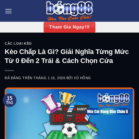
Chuyển
đến
nội
dung
Tham Gia Ngay!!!
CÁC LOẠI KÈO
Kèo Chấp Là Gì? Giải Nghĩa Từng Mức
Từ 0 Đến 2 Trái & Cách Chọn Cửa
ĐÃ ĐĂNG TRÊN
THÁNG 1 15, 2026
BỞI
VŨ HỒNG
15
Th1