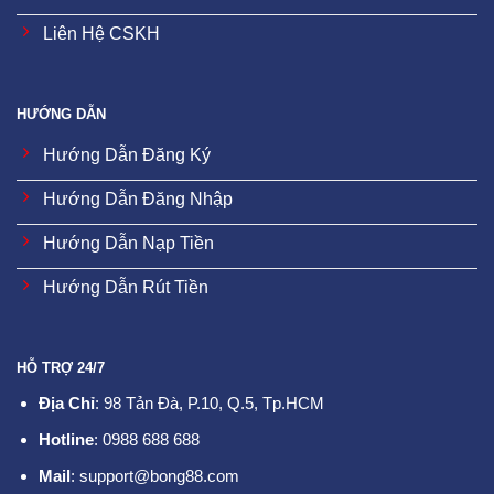
Liên Hệ CSKH
HƯỚNG DẪN
Hướng Dẫn Đăng Ký
Hướng Dẫn Đăng Nhập
Hướng Dẫn Nạp Tiền
Hướng Dẫn Rút Tiền
HỖ TRỢ 24/7
Địa Chỉ
: 98 Tản Đà, P.10, Q.5, Tp.HCM
Hotline
: 0988 688 688
Mail
:
support@bong88.com