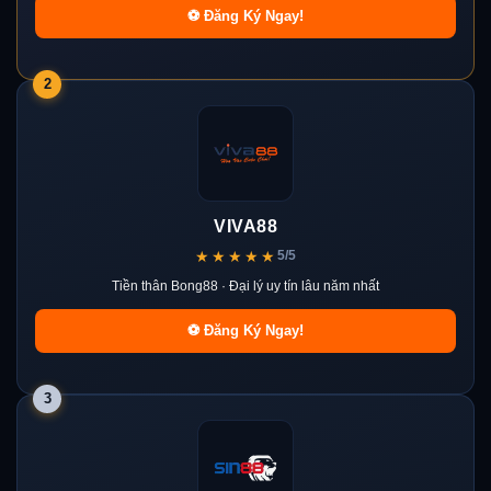
⚽ Đăng Ký Ngay!
2
VIVA88
★★★★★
5/5
Tiền thân Bong88 · Đại lý uy tín lâu năm nhất
⚽ Đăng Ký Ngay!
3