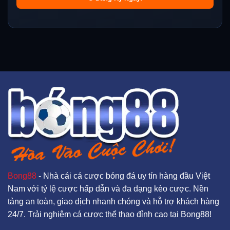
Bong88
- Nhà cái cá cược bóng đá uy tín hàng đầu Việt
Nam với tỷ lệ cược hấp dẫn và đa dạng kèo cược. Nền
tảng an toàn, giao dịch nhanh chóng và hỗ trợ khách hàng
24/7. Trải nghiệm cá cược thể thao đỉnh cao tại Bong88!