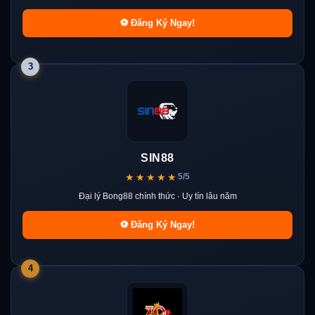
⚽ Đăng Ký Ngay!
3
SIN88
★★★★★
5/5
Đại lý Bong88 chính thức · Uy tín lâu năm
⚽ Đăng Ký Ngay!
4