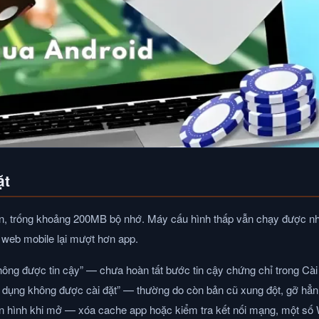
ặt
lên, trống khoảng 200MB bộ nhớ. Máy cấu hình thấp vẫn chạy được n
 web mobile lại mượt hơn app.
hông được tin cậy” — chưa hoàn tất bước tin cậy chứng chỉ trong Cài 
g dụng không được cài đặt” — thường do còn bản cũ xung đột, gỡ hẳn
màn hình khi mở — xóa cache app hoặc kiểm tra kết nối mạng, một số 