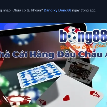
ăng nhập. Chưa có tài khoản?
Đăng ký Bong88
ngay trong app.