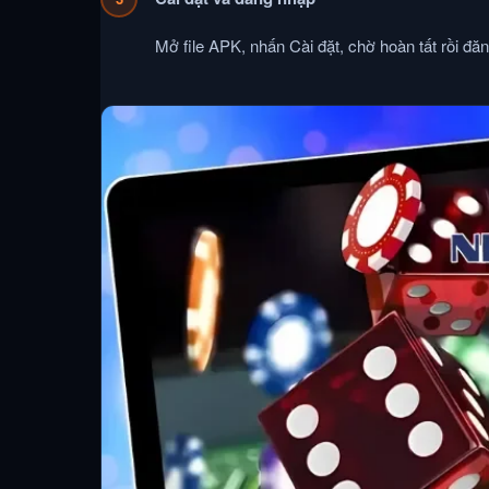
Mở file APK, nhấn Cài đặt, chờ hoàn tất rồi đ