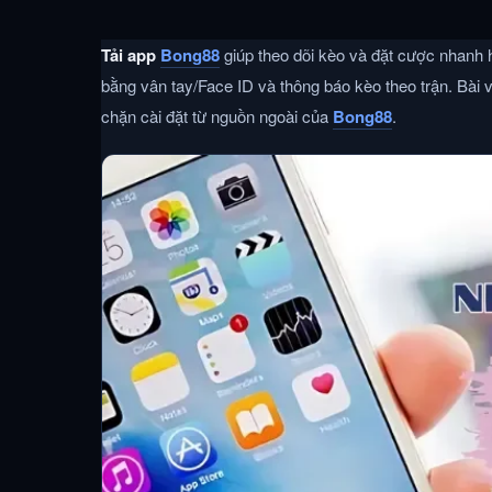
Tải app
Bong88
giúp theo dõi kèo và đặt cược nhanh 
bằng vân tay/Face ID và thông báo kèo theo trận. Bài 
chặn cài đặt từ nguồn ngoài của
Bong88
.