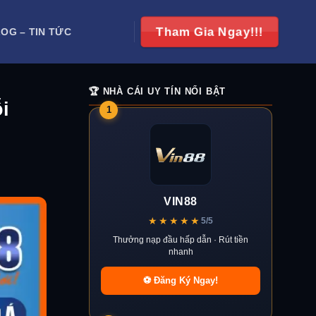
Tham Gia Ngay!!!
OG – TIN TỨC
🏆 NHÀ CÁI UY TÍN NỔI BẬT
i
1
VIN88
★★★★★
5/5
Thưởng nạp đầu hấp dẫn · Rút tiền
nhanh
⚽ Đăng Ký Ngay!