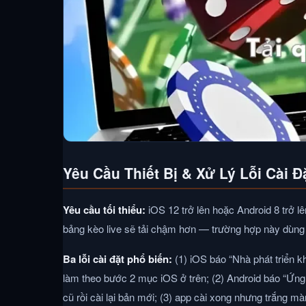
Yêu Cầu Thiết Bị & Xử Lý Lỗi Cài Đ
Yêu cầu tối thiểu:
iOS 12 trở lên hoặc Android 8 trở 
bảng kèo live sẽ tải chậm hơn — trường hợp này dùng
Ba lỗi cài đặt phổ biến:
(1) iOS báo “Nhà phát triển k
làm theo bước 2 mục iOS ở trên; (2) Android báo “Ứn
cũ rồi cài lại bản mới; (3) app cài xong nhưng trắng 