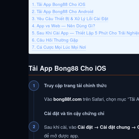
Tải App Bong88 Cho iOS
Tải App Bong88 Cho Android
Yêu Cầu Thiết Bị & Xử Lý Lỗi Cài Đặt
App vs Web — Nên Dùng Gì?
Sau Khi Cài App — Thiết Lập 5 Phút Cho Trải Nghiệ
Câu Hỏi Thường Gặp
Cá Cược Mọi Lúc Mọi Nơi
Tải App Bong88 Cho iOS
Truy cập trang tải chính thức
1
Vào
bong88f.com
trên Safari, chọn mục “Tải A
Cài đặt và tin cậy chứng chỉ
Sau khi cài, vào
Cài đặt → Cài đặt chung → Q
2
để mở được app.