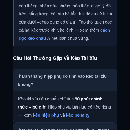
bàn thắng; chấp sâu nhưng mốc thấp lại gợi ý đội
trên thắng trong thế trận bế tắc, khi đó cửa Xỉu và
cửa dưới +chấp cùng có giá trị. Tập thói quen đọc
cả hai kèo trước khi vào lệnh — xem thêm
cách
đọc kèo châu Á
nếu bạn chưa vững.
Câu Hỏi Thường Gặp Về Kèo Tài Xỉu
❓ Bàn thắng hiệp phụ có tính vào kèo tài xỉu
không?
Kèo tài xỉu tiêu chuẩn chỉ tính
90 phút chính
thức + bù giờ
. Hiệp phụ và luân lưu có kèo riêng
— xem
kèo hiệp phụ
và
kèo penalty
.
❓ Ngoài tài xỉu bàn thắng còn tài xỉu gì khác?