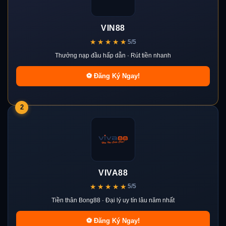
VIN88
★★★★★
5/5
Thưởng nạp đầu hấp dẫn · Rút tiền nhanh
⚽ Đăng Ký Ngay!
2
VIVA88
★★★★★
5/5
Tiền thân Bong88 · Đại lý uy tín lâu năm nhất
⚽ Đăng Ký Ngay!