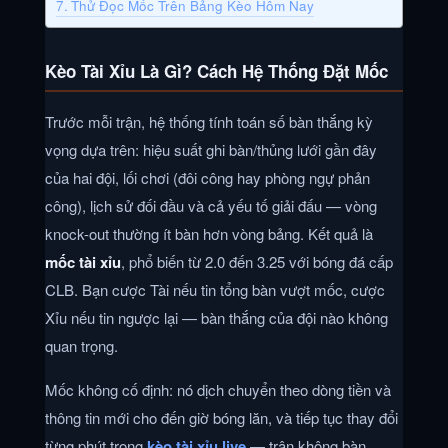
Thử Đọc Mốc Trên Bảng Kèo Hôm Nay
Kèo Tài Xỉu Là Gì? Cách Hệ Thống Đặt Mốc
Trước mỗi trận, hệ thống tính toán số bàn thắng kỳ
vọng dựa trên: hiệu suất ghi bàn/thủng lưới gần đây
của hai đội, lối chơi (đôi công hay phòng ngự phản
công), lịch sử đối đầu và cả yếu tố giải đấu — vòng
knock-out thường ít bàn hơn vòng bảng. Kết quả là
mốc tài xỉu
, phổ biến từ 2.0 đến 3.25 với bóng đá cấp
CLB. Bạn cược Tài nếu tin tổng bàn vượt mốc, cược
Xỉu nếu tin ngược lại — bàn thắng của đội nào không
quan trọng.
Mốc không cố định: nó dịch chuyển theo dòng tiền và
thông tin mới cho đến giờ bóng lăn, và tiếp tục thay đổi
từng phút trong
kèo tài xỉu live
— trận không bàn