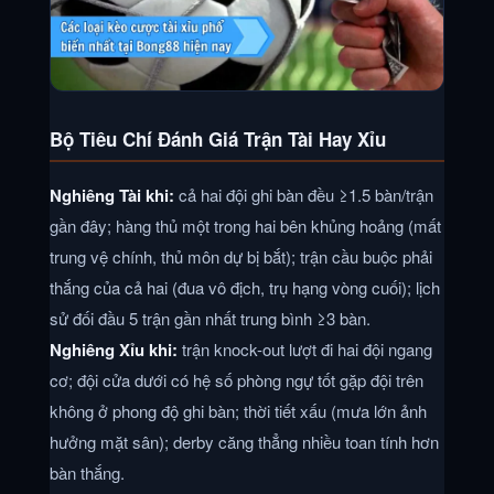
Bộ Tiêu Chí Đánh Giá Trận Tài Hay Xỉu
Nghiêng Tài khi:
cả hai đội ghi bàn đều ≥1.5 bàn/trận
gần đây; hàng thủ một trong hai bên khủng hoảng (mất
trung vệ chính, thủ môn dự bị bắt); trận cầu buộc phải
thắng của cả hai (đua vô địch, trụ hạng vòng cuối); lịch
sử đối đầu 5 trận gần nhất trung bình ≥3 bàn.
Nghiêng Xỉu khi:
trận knock-out lượt đi hai đội ngang
cơ; đội cửa dưới có hệ số phòng ngự tốt gặp đội trên
không ở phong độ ghi bàn; thời tiết xấu (mưa lớn ảnh
hưởng mặt sân); derby căng thẳng nhiều toan tính hơn
bàn thắng.