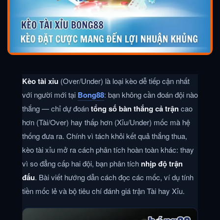
Kèo tài xỉu
(Over/Under) là loại kèo dễ tiếp cận nhất
với người mới tại
Bong88
: bạn không cần đoán đội nào
thắng — chỉ dự đoán
tổng số bàn thắng cả trận
cao
hơn (Tài/Over) hay thấp hơn (Xỉu/Under) mốc mà hệ
thống đưa ra. Chính vì tách khỏi kết quả thắng thua,
kèo tài xỉu mở ra cách phân tích hoàn toàn khác: thay
vì so đẳng cấp hai đội, bạn phân tích
nhịp độ trận
đấu
. Bài viết hướng dẫn cách đọc các mốc, ví dụ tính
tiền mốc lẻ và bộ tiêu chí đánh giá trận Tài hay Xỉu.