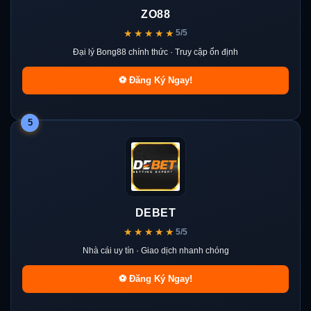
ZO88
★★★★★
5/5
Đại lý Bong88 chính thức · Truy cập ổn định
⚽ Đăng Ký Ngay!
5
DEBET
★★★★★
5/5
Nhà cái uy tín · Giao dịch nhanh chóng
⚽ Đăng Ký Ngay!