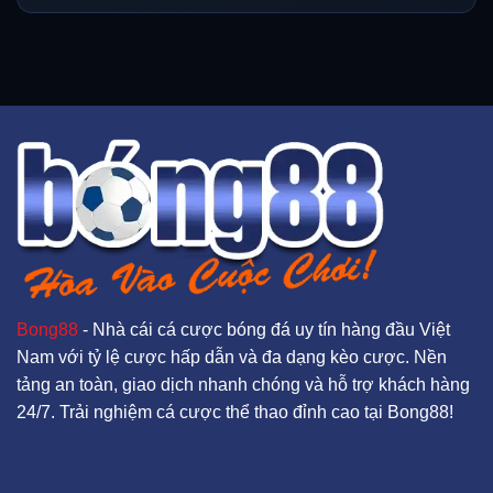
Bong88
- Nhà cái cá cược bóng đá uy tín hàng đầu Việt
Nam với tỷ lệ cược hấp dẫn và đa dạng kèo cược. Nền
tảng an toàn, giao dịch nhanh chóng và hỗ trợ khách hàng
24/7. Trải nghiệm cá cược thể thao đỉnh cao tại Bong88!