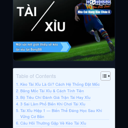
Table of Contents
Kèo Tài Xỉu Là Gì? Cách Hệ Thống Đặt Mốc
Bảng Mốc Tài Xỉu & Cách Tính Tiền
Bộ Tiêu Chí Đánh Giá Trận Tài Hay Xỉu
3 Sai Lầm Phổ Biến Khi Chơi Tài Xỉu
Tài Xỉu Hiệp 1 — Biến Thể Đáng Học Sau Khi
Vững Cơ Bản
Câu Hỏi Thường Gặp Về Kèo Tài Xỉu