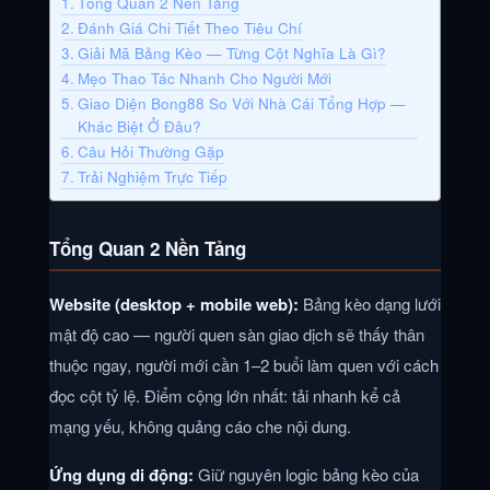
Tổng Quan 2 Nền Tảng
Đánh Giá Chi Tiết Theo Tiêu Chí
Giải Mã Bảng Kèo — Từng Cột Nghĩa Là Gì?
Mẹo Thao Tác Nhanh Cho Người Mới
Giao Diện Bong88 So Với Nhà Cái Tổng Hợp —
Khác Biệt Ở Đâu?
Câu Hỏi Thường Gặp
Trải Nghiệm Trực Tiếp
Tổng Quan 2 Nền Tảng
Website (desktop + mobile web):
Bảng kèo dạng lưới
mật độ cao — người quen sàn giao dịch sẽ thấy thân
thuộc ngay, người mới cần 1–2 buổi làm quen với cách
đọc cột tỷ lệ. Điểm cộng lớn nhất: tải nhanh kể cả
mạng yếu, không quảng cáo che nội dung.
Ứng dụng di động:
Giữ nguyên logic bảng kèo của