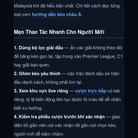
Malaysia khi đã hiểu bản chất. Chi tiết cách đọc từng
loại xem
hướng dẫn kèo châu Á
.
Mẹo Thao Tác Nhanh Cho Người Mới
1. Dùng bộ lọc giải đấu
— ẩn các giải không theo dõi
để bảng kèo gọn lại, tập trung vào Premier League, C1
hay giải bạn quen.
2. Ghim kèo yêu thích
— các trận đánh dấu sẽ hiện
đầu danh sách, không phải tìm lại.
3. Xem khu vực live riêng
—
cược trực tiếp
có tab
riêng, tỷ lệ biến động liên tục được tô màu để dễ nhận
biết xu hướng.
4. Kiểm tra phiếu cược trước khi xác nhận
— giao
diện tối giản nên nút xác nhận rất gần nút chọn kèo,
người mới dễ bấm nhầm.