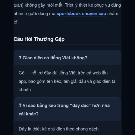
tuần) không gây mỏi mắt. Triết lý thiết kế phục vụ đúng
nhóm người dùng mà
sportsbook chuyên sâu
nhắm
tới.
Câu Hỏi Thường Gặp
❓ Giao diện có tiếng Việt không?
Có — hỗ trợ đầy đủ tiếng Việt trên cả web lẫn
app, bao gồm tên kèo, tên giải đấu và giao diện tài
khoản.
❓ Vì sao bảng kèo trông “dày đặc” hơn nhà
cái khác?
Đây là thiết kế chủ đích theo phong cách