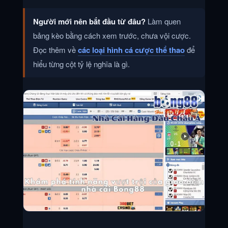
Người mới nên bắt đầu từ đâu?
Làm quen
bảng kèo bằng cách xem trước, chưa vội cược.
Đọc thêm về
các loại hình cá cược thể thao
để
hiểu từng cột tỷ lệ nghĩa là gì.