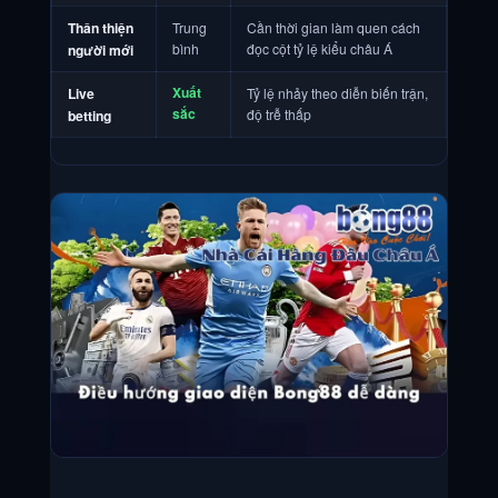
Thân thiện
Trung
Cần thời gian làm quen cách
bình
đọc cột tỷ lệ kiểu châu Á
người mới
Xuất
Live
Tỷ lệ nhảy theo diễn biến trận,
sắc
độ trễ thấp
betting